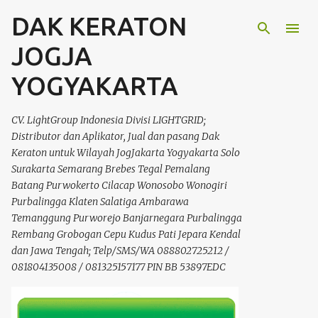
DAK KERATON
Langsung ke konten utama
JOGJA
YOGYAKARTA
CV. LightGroup Indonesia Divisi LIGHTGRID;
Distributor dan Aplikator, Jual dan pasang Dak
Keraton untuk Wilayah JogJakarta Yogyakarta Solo
Surakarta Semarang Brebes Tegal Pemalang
Batang Purwokerto Cilacap Wonosobo Wonogiri
Purbalingga Klaten Salatiga Ambarawa
Temanggung Purworejo Banjarnegara Purbalingga
Rembang Grobogan Cepu Kudus Pati Jepara Kendal
dan Jawa Tengah; Telp/SMS/WA 088802725212 /
081804135008 / 081325157177 PIN BB 53897EDC