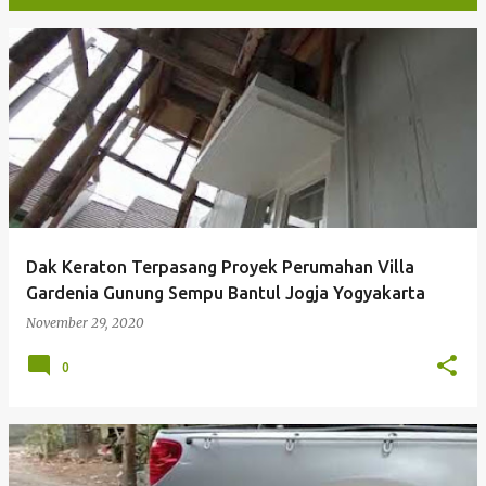
P
o
s
t
i
n
g
Dak Keraton Terpasang Proyek Perumahan Villa
a
Gardenia Gunung Sempu Bantul Jogja Yogyakarta
n
November 29, 2020
0