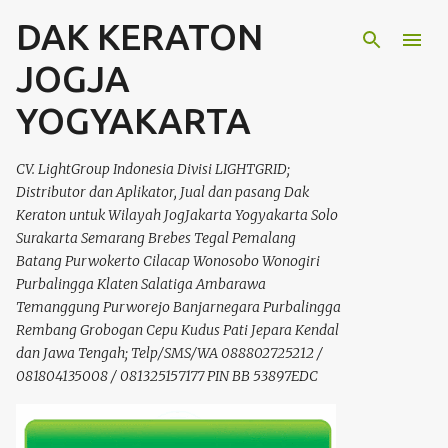
DAK KERATON
Langsung ke konten utama
JOGJA
YOGYAKARTA
CV. LightGroup Indonesia Divisi LIGHTGRID;
Distributor dan Aplikator, Jual dan pasang Dak
Keraton untuk Wilayah JogJakarta Yogyakarta Solo
Surakarta Semarang Brebes Tegal Pemalang
Batang Purwokerto Cilacap Wonosobo Wonogiri
Purbalingga Klaten Salatiga Ambarawa
Temanggung Purworejo Banjarnegara Purbalingga
Rembang Grobogan Cepu Kudus Pati Jepara Kendal
dan Jawa Tengah; Telp/SMS/WA 088802725212 /
081804135008 / 081325157177 PIN BB 53897EDC