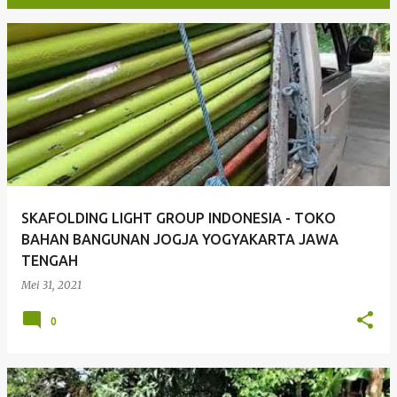
P
o
s
t
i
n
g
SKAFOLDING LIGHT GROUP INDONESIA - TOKO
a
BAHAN BANGUNAN JOGJA YOGYAKARTA JAWA
n
TENGAH
Mei 31, 2021
0