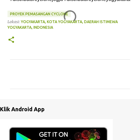
PROYEK PEMASANGAN CYCLONE
Lokasi:
YOGYAKARTA, KOTA YOGYAKARTA, DAERAH ISTIMEWA
YOGYAKARTA, INDONESIA
K
o
m
e
n
Klik Android App
t
a
r