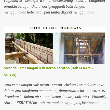
Yogyakarta ( Ceiling Brick ) Jaman Sekarang ini bahan bangunan
semakin beragam.Mulai dari pengganti bata dengan
menggunakan hebel atau plat lantai diganti menggunakan
penutup yang berbahan ringan/panel serta untuk atap yang tidak
lagi menggunakan kayu sebagai kuda - kuda melainkan
menggunakan metal.
Metode Pemasangan Dak Beton Keraton (Dak KERAmik
beTON)
Cara Pemasangan Dak Beton Keraton Sebelum keramik dirangkai
dalam satu rangkaian memanjang, dianjurkan seluruh KERATON
direndam ke dalam air sampai benar-benar jenuh air (± 15menit).
Aturlah KERATON ke arah memanjang sepanjang bentangan
maksimal 4meter, dalam posisi keramik.