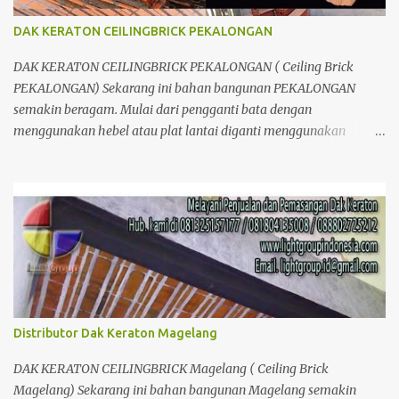
Kelebihan Dak Lantai keraton : 1.Dak keraton Abadi yang dapat
menahan beban hingga 1000kg/m2;kekuatanya relative sama
DAK KERATON CEILINGBRICK PEKALONGAN
dengan pelat lantai konvensional. 2.Proses pengerjaanya lebih
cepat. 3.Lebih hemat karena penggematan tenaga kerja & waktu.
DAK KERATON CEILINGBRICK PEKALONGAN ( Ceiling Brick
4.Lebih efesien karena dapat di kerjakan Bersamaan den...
PEKALONGAN) Sekarang ini bahan bangunan PEKALONGAN
semakin beragam. Mulai dari pengganti bata dengan
menggunakan hebel atau plat lantai diganti menggunakan
penutup yang berbahan ringan/panel serta untuk atap yang tidak
lagi menggunakan kayu sebagai kuda - kuda melainkan
menggunakan metal.
Distributor Dak Keraton Magelang
DAK KERATON CEILINGBRICK Magelang ( Ceiling Brick
Magelang) Sekarang ini bahan bangunan Magelang semakin