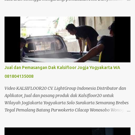
beton sangat sedikit sehingga menghemat material. Dapat
berfungsi sebagai perancah tetap, dipasang tanpa perlu
pembongkaran. Jadi jelas dari segi perancah sangat ada
penghematan. dibandingkan dengan pembuatan plat lantai beton
konvensional biasa. Selain itu juga tidak memerlukan alat bantu
seperti krane, sehingga dapat mengurangi biaya konstruksi.
Analisa Perbandingan Cor Beton Konfensional Dan Dak Beton
Kraton Analisa Harga Biaya Pekerjaan Beton Kraton/m2 & Cara
Menghitung Kebutuhan Dak KERATON : 1m2 DAK KRATON
Jual dan Pemasangan Dak Kalsifloor Jogja Yogyakarta WA
AREA JOGJA & JAWA TENGAH Bahan Volume Satuan Harga
081804135008
Satuan Jumlah Kraton T= 10 Cm 20 m2 10 ,000.00
200,000.00 Besi ...
Video KALSIFLOOR20 CV. LightGroup Indonesia Distributor dan
Aplikator, Jual dan pasang produk dak Kalsifloor20 untuk
Wilayah JogJakarta Yogyakarta Solo Surakarta Semarang Brebes
Tegal Pemalang Batang Purwokerto Cilacap Wonosobo Wonogiri
Purbalingga Klaten Salatiga Ambarawa Temanggung Purworejo
Banjarnegara Purbalingga Rembang Grobogan Cepu Kudus Pati
Jepara Kendal dan Jawa Tengah; Telp/SMS/WA 088802725212 /