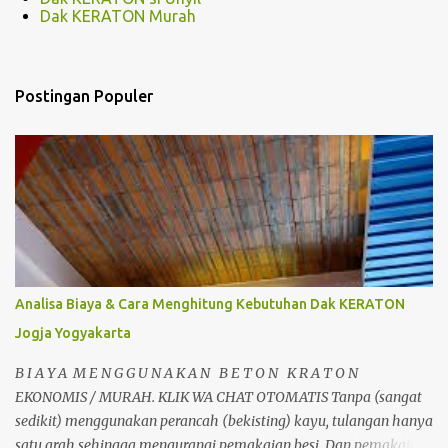
Dak KERATON Murah
Postingan Populer
Analisa Biaya & Cara Menghitung Kebutuhan Dak KERATON
Jogja Yogyakarta
B I A Y A M E N G G U N A K A N B E T O N K R A T O N
EKONOMIS / MURAH. KLIK WA CHAT OTOMATIS Tanpa (sangat
sedikit) menggunakan perancah (bekisting) kayu, tulangan hanya
satu arah sehingga mengurangi pemakaian besi. Dan pemakaian