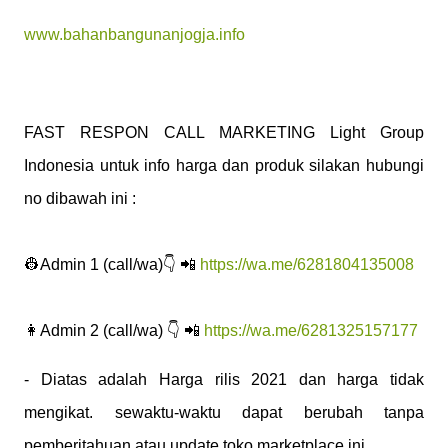
www.bahanbangunanjogja.info
FAST RESPON CALL MARKETING Light Group
Indonesia untuk info harga dan produk silakan hubungi
no dibawah ini :
👷Admin 1 (call/wa)👇 📲
https://wa.me/6281804135008
👩Admin 2 (call/wa) 👇 📲
https://wa.me/6281325157177
- Diatas adalah Harga rilis 2021 dan harga tidak
mengikat. sewaktu-waktu dapat berubah tanpa
pemberitahuan atau update toko marketplace ini.