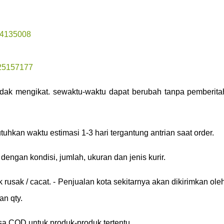
04135008
325157177
 tidak mengikat. sewaktu-waktu dapat berubah tanpa pemberit
uhkan waktu estimasi 1-3 hari tergantung antrian saat order.
engan kondisi, jumlah, ukuran dan jenis kurir.
uk rusak / cacat. - Penjualan kota sekitarnya akan dikirimkan oleh
an qty.
sa COD untuk produk-produk tertentu.