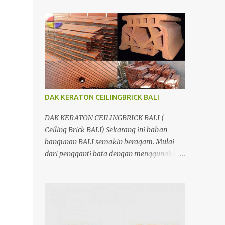
menggunakan penutup yang berbahan
ringan/panel serta untuk atap yang tidak
lagi menggunakan kayu sebagai kuda -
kuda melainkan menggunakan metal.
DAK KERATON CEILINGBRICK BALI
DAK KERATON CEILINGBRICK BALI (
Ceiling Brick BALI) Sekarang ini bahan
bangunan BALI semakin beragam. Mulai
dari pengganti bata dengan menggunakan
hebel atau plat lantai diganti menggunakan
penutup yang berbahan ringan/panel serta
untuk atap yang tidak lagi menggunakan
kayu sebagai kuda - kuda melainkan
menggunakan metal.