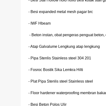
- Besi Stal Hollow holo hollo besi kotak stall g
- Besi expanded metal mesh pagar brc
- IWF Hbeam
- Beton instan, obat pengeras penguat beton,
- Atap Galvalume Lengkung atap lengkung
- Pipa Stenlis Stainless steel 304 201
- Fosroc Bostik Sika Lemkra Hilti
- Plat Pipa Stenlis steel Stainless steel
- Floor hardener waterproofing membran baka
- Besi Beton Polos Ulir