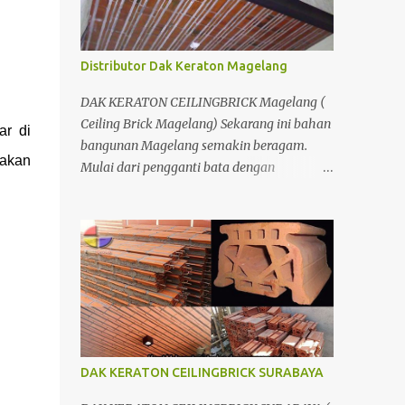
Bersamaan den...
Distributor Dak Keraton Magelang
DAK KERATON CEILINGBRICK Magelang (
Ceiling Brick Magelang) Sekarang ini bahan
r di
bangunan Magelang semakin beragam.
bakan
Mulai dari pengganti bata dengan
menggunakan hebel atau plat lantai diganti
menggunakan penutup yang berbahan
ringan/panel serta untuk atap yang tidak
lagi menggunakan kayu sebagai kuda -
kuda melainkan menggunakan metal.
DAK KERATON CEILINGBRICK SURABAYA