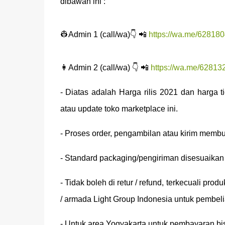
dibawah ini :
👷Admin 1 (call/wa)👇 📲
https://wa.me/62818
👩Admin 2 (call/wa) 👇 📲
https://wa.me/6281
- Diatas adalah Harga rilis 2021 dan harga
atau update toko marketplace ini.
- Proses order, pengambilan atau kirim membut
- Standard packaging/pengiriman disesuaikan d
- Tidak boleh di retur / refund, terkecuali prod
/ armada Light Group Indonesia untuk pembeli
- Untuk area Yogyakarta untuk pembayaran bi