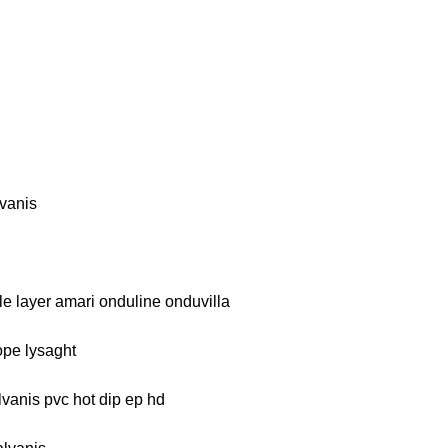
vanis
le layer amari onduline onduvilla
ope lysaght
lvanis pvc hot dip ep hd