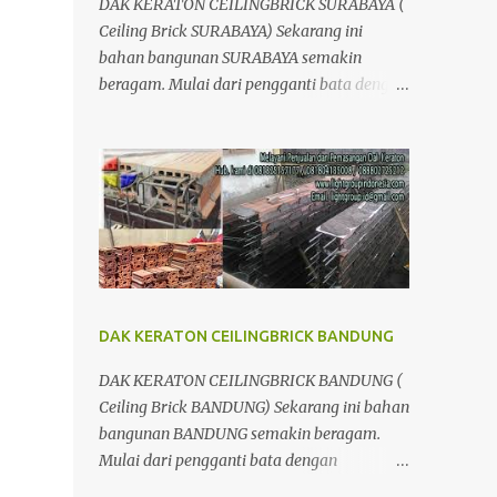
DAK KERATON CEILINGBRICK SURABAYA (
Ceiling Brick SURABAYA) Sekarang ini
bahan bangunan SURABAYA semakin
beragam. Mulai dari pengganti bata dengan
menggunakan hebel atau plat lantai diganti
menggunakan penutup yang berbahan
ringan/panel serta untuk atap yang tidak
lagi menggunakan kayu sebagai kuda -
kuda melainkan menggunakan metal.
DAK KERATON CEILINGBRICK BANDUNG
DAK KERATON CEILINGBRICK BANDUNG (
Ceiling Brick BANDUNG) Sekarang ini bahan
bangunan BANDUNG semakin beragam.
Mulai dari pengganti bata dengan
menggunakan hebel atau plat lantai diganti