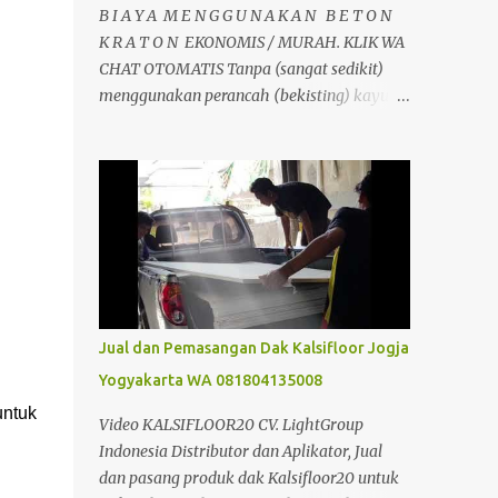
B I A Y A M E N G G U N A K A N B E T O N
K R A T O N EKONOMIS / MURAH. KLIK WA
CHAT OTOMATIS Tanpa (sangat sedikit)
menggunakan perancah (bekisting) kayu,
tulangan hanya satu arah sehingga
mengurangi pemakaian besi. Dan
pemakaian beton sangat sedikit sehingga
menghemat material. Dapat berfungsi
sebagai perancah tetap, dipasang tanpa
perlu pembongkaran. Jadi jelas dari segi
perancah sangat ada penghematan.
dibandingkan dengan pembuatan plat
lantai beton konvensional biasa. Selain itu
Jual dan Pemasangan Dak Kalsifloor Jogja
juga tidak memerlukan alat bantu seperti
Yogyakarta WA 081804135008
krane, sehingga dapat mengurangi biaya
untuk
konstruksi. Analisa Perbandingan Cor Beton
Video KALSIFLOOR20 CV. LightGroup
Konfensional Dan Dak Beton Kraton Analisa
Indonesia Distributor dan Aplikator, Jual
Harga Biaya Pekerjaan Beton Kraton/m2 &
dan pasang produk dak Kalsifloor20 untuk
Cara Menghitung Kebutuhan Dak