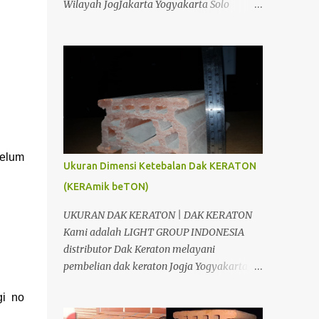
Wilayah JogJakarta Yogyakarta Solo
KERATON : 1m2 DAK KRATON AREA JOGJA
Surakarta Semarang Brebes Tegal
& JAWA TENGAH Bahan Volume Satuan
Pemalang Batang Purwokerto Cilacap
Harga Satuan Jumlah Kraton T= 10 Cm 20
Wonosobo Wonogiri Purbalingga Klaten
m2 10 ,000.00 200,000.00 Besi ...
Salatiga Ambarawa Temanggung
Purworejo Banjarnegara Purbalingga
Rembang Grobogan Cepu Kudus Pati Jepara
Kendal dan Jawa Tengah; Telp/SMS/WA
088802725212 / 081804135008 /
belum
081325157177 PIN BB 53897EDC CV. Light
Ukuran Dimensi Ketebalan Dak KERATON
Group Indonesia adalah salah satu
(KERAmik beTON)
perusahaan yang bergerak dibidang
Distributor, Suplier, Aplikator dan
UKURAN DAK KERATON | DAK KERATON
Kontraktor bahan bangunan di Jogja
Kami adalah LIGHT GROUP INDONESIA
Yogyakarta. Dimana tujuan kami adalah
distributor Dak Keraton melayani
berusaha memberikan kemudahan Anda
pembelian dak keraton Jogja Yogyakarta
dalam membangun bangunan. Kami CV.
dan Jawa Tengah, Siap antar sampai lokasi
Light Group Indonesia, akan berusaha
i no
proyek Anda. DAK KERATON JOGJA
menjawab kesulitan Anda. Kami
YOGYAKARTA CV. Light Group Indonesia