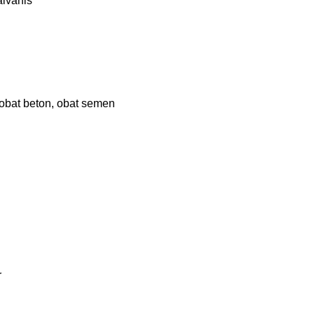
alvanis
 obat beton, obat semen
r