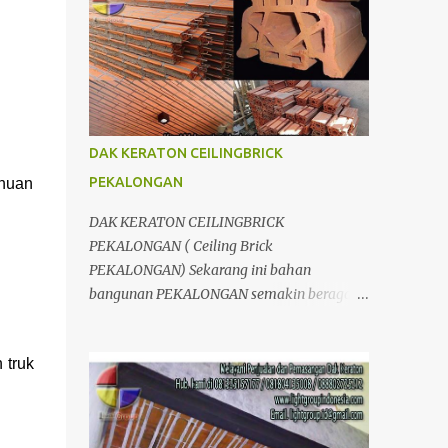
berpengalaman dalam bidang
Divisi LIGHTGRID ; Distributor dan
pembangunan dan konstruksi. Banyak
Aplikator, Jual dan pasang Dak Keraton
produk yang kami tawarkan, dari bahan
untuk Wilayah JogJakarta Yogyakarta Solo
untuk Dak, interior, eksterior, maupun jasa
Surakarta Semarang Brebes Tegal
kontraktor, tentunya juga dengan kualitas
Pemalang Batang Purwokerto Cilacap
yan...
Wonosobo Wonogiri Purbalingga Klaten
DAK KERATON CEILINGBRICK
Salatiga Ambarawa Temanggung
PEKALONGAN
ahuan
Purworejo Banjarnegara Purbalingga
Rembang Grobogan Cepu Kudus Pati Jepara
DAK KERATON CEILINGBRICK
Kendal dan Jawa Tengah; Telp/SMS/WA
PEKALONGAN ( Ceiling Brick
081804135008 / 081325157177 Kelebihan
PEKALONGAN) Sekarang ini bahan
Dak Lantai keraton : 1.Dak keraton Abadi
bangunan PEKALONGAN semakin beragam.
yang dapat menahan beban hingga
Mulai dari pengganti bata dengan
1000kg/m2;kekuatanya relative sama
menggunakan hebel atau plat lantai diganti
dengan pelat lantai konvensional. 2.Proses
 truk
menggunakan penutup yang berbahan
pengerjaanya lebih cepat. 3.Lebih hemat
ringan/panel serta untuk atap yang tidak
karena penggematan tenaga kerja & waktu.
lagi menggunakan kayu sebagai kuda -
4.Lebih efesien karena dapat di kerjakan
kuda melainkan menggunakan metal.