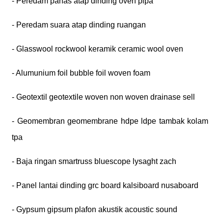
- Peredam panas atap dinding oven pipa
- Peredam suara atap dinding ruangan
- Glasswool rockwool keramik ceramic wool oven
- Alumunium foil bubble foil woven foam
- Geotextil geotextile woven non woven drainase sell
- Geomembran geomembrane hdpe ldpe tambak kolam
tpa
- Baja ringan smartruss bluescope lysaght zach
- Panel lantai dinding grc board kalsiboard nusaboard
- Gypsum gipsum plafon akustik acoustic sound