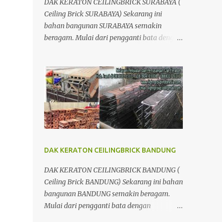
DAK KERATON CEILINGBRICK SURABAYA (
Ceiling Brick SURABAYA) Sekarang ini
bahan bangunan SURABAYA semakin
beragam. Mulai dari pengganti bata dengan
menggunakan hebel atau plat lantai diganti
menggunakan penutup yang berbahan
ringan/panel serta untuk atap yang tidak
lagi menggunakan kayu sebagai kuda -
kuda melainkan menggunakan metal.
DAK KERATON CEILINGBRICK BANDUNG
DAK KERATON CEILINGBRICK BANDUNG (
Ceiling Brick BANDUNG) Sekarang ini bahan
bangunan BANDUNG semakin beragam.
Mulai dari pengganti bata dengan
menggunakan hebel atau plat lantai diganti