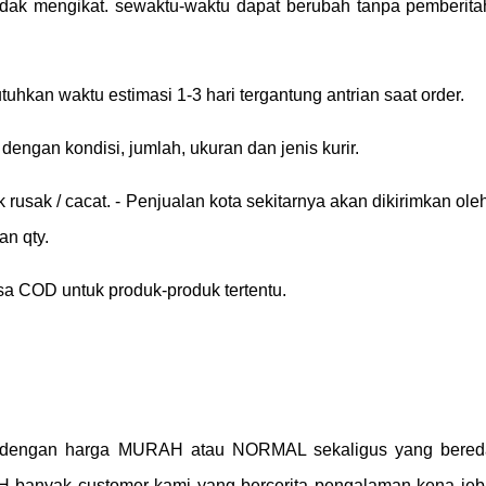
 tidak mengikat. sewaktu-waktu dapat berubah tanpa pemberit
uhkan waktu estimasi 1-3 hari tergantung antrian saat order.
engan kondisi, jumlah, ukuran dan jenis kurir.
uk rusak / cacat. - Penjualan kota sekitarnya akan dikirimkan oleh
an qty.
sa COD untuk produk-produk tertentu.
dengan harga MURAH atau NORMAL sekaligus yang bereda
banyak customer kami yang bercerita pengalaman kena je