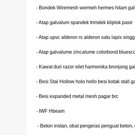
- Bondek Wiremesh wermeh hermes hitam gal
- Atap galvalum spandek trimdek kliplok pasir
- Atap upvc alderon rs alderon satu lapis singg
- Atap galvalume zincalume colorbond bluesc
- Kawat duri razor silet harmonika bronjong ga
- Besi Stal Hollow holo hollo besi kotak stall g
- Besi expanded metal mesh pagar brc
- IWF Hbeam
- Beton instan, obat pengeras penguat beton,