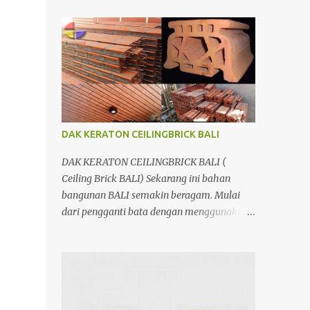
menggunakan penutup yang berbahan
ringan/panel serta untuk atap yang tidak
lagi menggunakan kayu sebagai kuda -
kuda melainkan menggunakan metal.
DAK KERATON CEILINGBRICK BALI
DAK KERATON CEILINGBRICK BALI (
Ceiling Brick BALI) Sekarang ini bahan
bangunan BALI semakin beragam. Mulai
dari pengganti bata dengan menggunakan
hebel atau plat lantai diganti menggunakan
penutup yang berbahan ringan/panel serta
untuk atap yang tidak lagi menggunakan
kayu sebagai kuda - kuda melainkan
menggunakan metal.