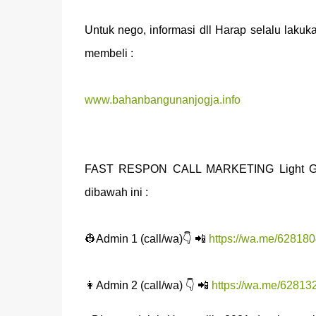
Untuk nego, informasi dll Harap selalu l
membeli :
www.bahanbangunanjogja.info
FAST RESPON CALL MARKETING Light Group
dibawah ini :
👷Admin 1 (call/wa)👇 📲
https://wa.me/62818
👩Admin 2 (call/wa) 👇 📲
https://wa.me/6281