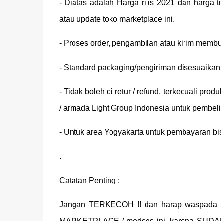
- Diatas adalah Harga rilis 2021 dan harga
atau update toko marketplace ini.
- Proses order, pengambilan atau kirim membut
- Standard packaging/pengiriman disesuaikan d
- Tidak boleh di retur / refund, terkecuali prod
/ armada Light Group Indonesia untuk pembeli
- Untuk area Yogyakarta untuk pembayaran bi
.
Catatan Penting :
Jangan TERKECOH !! dan harap waspada 
MARKETPLACE / medsos ini, karena SUDAH 