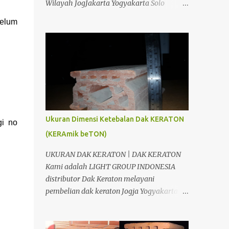
Wilayah JogJakarta Yogyakarta Solo
KERATON : 1m2 DAK KRATON AREA JOGJA
Surakarta Semarang Brebes Tegal
belum
& JAWA TENGAH Bahan Volume Satuan
Pemalang Batang Purwokerto Cilacap
Harga Satuan Jumlah Kraton T= 10 Cm 20
Wonosobo Wonogiri Purbalingga Klaten
m2 10 ,000.00 200,000.00 Besi ...
Salatiga Ambarawa Temanggung
Purworejo Banjarnegara Purbalingga
Rembang Grobogan Cepu Kudus Pati Jepara
Kendal dan Jawa Tengah; Telp/SMS/WA
088802725212 / 081804135008 /
081325157177 PIN BB 53897EDC CV. Light
Ukuran Dimensi Ketebalan Dak KERATON
i no
Group Indonesia adalah salah satu
(KERAmik beTON)
perusahaan yang bergerak dibidang
Distributor, Suplier, Aplikator dan
UKURAN DAK KERATON | DAK KERATON
Kontraktor bahan bangunan di Jogja
Kami adalah LIGHT GROUP INDONESIA
Yogyakarta. Dimana tujuan kami adalah
distributor Dak Keraton melayani
berusaha memberikan kemudahan Anda
pembelian dak keraton Jogja Yogyakarta
dalam membangun bangunan. Kami CV.
dan Jawa Tengah, Siap antar sampai lokasi
Light Group Indonesia, akan berusaha
proyek Anda. DAK KERATON JOGJA
menjawab kesulitan Anda. Kami
YOGYAKARTA CV. Light Group Indonesia