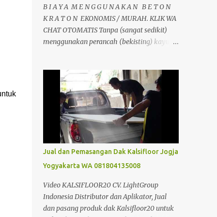
B I A Y A M E N G G U N A K A N B E T O N
K R A T O N EKONOMIS / MURAH. KLIK WA
CHAT OTOMATIS Tanpa (sangat sedikit)
menggunakan perancah (bekisting) kayu,
tulangan hanya satu arah sehingga
mengurangi pemakaian besi. Dan
pemakaian beton sangat sedikit sehingga
menghemat material. Dapat berfungsi
untuk
sebagai perancah tetap, dipasang tanpa
perlu pembongkaran. Jadi jelas dari segi
perancah sangat ada penghematan.
dibandingkan dengan pembuatan plat
lantai beton konvensional biasa. Selain itu
Jual dan Pemasangan Dak Kalsifloor Jogja
juga tidak memerlukan alat bantu seperti
Yogyakarta WA 081804135008
krane, sehingga dapat mengurangi biaya
konstruksi. Analisa Perbandingan Cor Beton
Video KALSIFLOOR20 CV. LightGroup
Konfensional Dan Dak Beton Kraton Analisa
Indonesia Distributor dan Aplikator, Jual
Harga Biaya Pekerjaan Beton Kraton/m2 &
dan pasang produk dak Kalsifloor20 untuk
Cara Menghitung Kebutuhan Dak