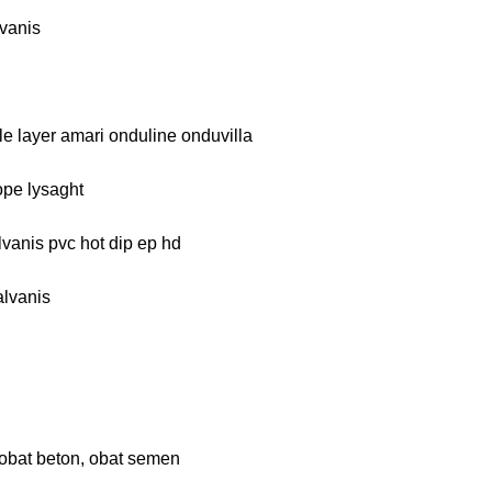
vanis
le layer amari onduline onduvilla
ope lysaght
lvanis pvc hot dip ep hd
alvanis
 obat beton, obat semen