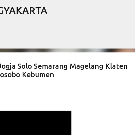
OGYAKARTA
Langsung ke konten utama
gja Solo Semarang Magelang Klaten
nosobo Kebumen