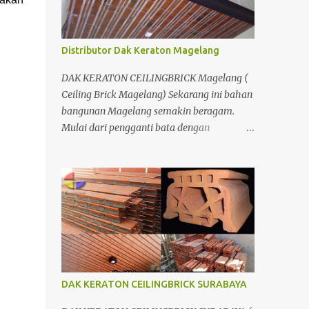
Bersamaan den...
Distributor Dak Keraton Magelang
DAK KERATON CEILINGBRICK Magelang (
Ceiling Brick Magelang) Sekarang ini bahan
bangunan Magelang semakin beragam.
Mulai dari pengganti bata dengan
menggunakan hebel atau plat lantai diganti
menggunakan penutup yang berbahan
ringan/panel serta untuk atap yang tidak
lagi menggunakan kayu sebagai kuda -
kuda melainkan menggunakan metal.
DAK KERATON CEILINGBRICK SURABAYA