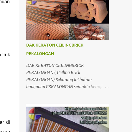
ahuan
berpengalaman dalam bidang
Divisi LIGHTGRID ; Distributor dan
pembangunan dan konstruksi. Banyak
Aplikator, Jual dan pasang Dak Keraton
produk yang kami tawarkan, dari bahan
untuk Wilayah JogJakarta Yogyakarta Solo
untuk Dak, interior, eksterior, maupun jasa
Surakarta Semarang Brebes Tegal
kontraktor, tentunya juga dengan kualitas
Pemalang Batang Purwokerto Cilacap
yan...
Wonosobo Wonogiri Purbalingga Klaten
DAK KERATON CEILINGBRICK
Salatiga Ambarawa Temanggung
PEKALONGAN
 truk
Purworejo Banjarnegara Purbalingga
Rembang Grobogan Cepu Kudus Pati Jepara
DAK KERATON CEILINGBRICK
Kendal dan Jawa Tengah; Telp/SMS/WA
PEKALONGAN ( Ceiling Brick
081804135008 / 081325157177 Kelebihan
PEKALONGAN) Sekarang ini bahan
Dak Lantai keraton : 1.Dak keraton Abadi
bangunan PEKALONGAN semakin beragam.
yang dapat menahan beban hingga
Mulai dari pengganti bata dengan
1000kg/m2;kekuatanya relative sama
menggunakan hebel atau plat lantai diganti
dengan pelat lantai konvensional. 2.Proses
menggunakan penutup yang berbahan
pengerjaanya lebih cepat. 3.Lebih hemat
ringan/panel serta untuk atap yang tidak
karena penggematan tenaga kerja & waktu.
lagi menggunakan kayu sebagai kuda -
r di
4.Lebih efesien karena dapat di kerjakan
kuda melainkan menggunakan metal.
bakan