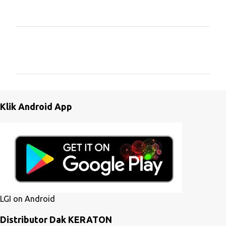
K
o
m
e
n
Klik Android App
t
a
r
LGI on Android
Distributor Dak KERATON