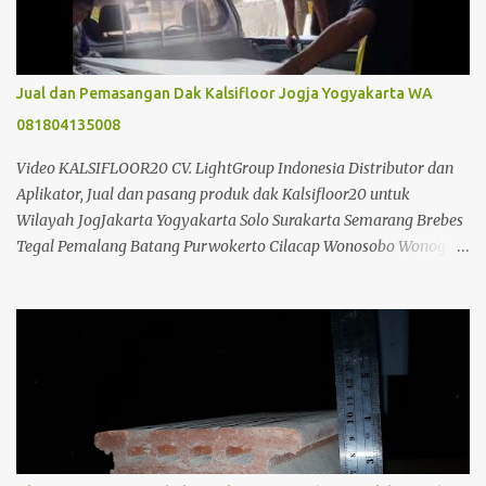
seperti krane, sehingga dapat mengurangi biaya konstruksi.
Analisa Perbandingan Cor Beton Konfensional Dan Dak Beton
Kraton Analisa Harga Biaya Pekerjaan Beton Kraton/m2 & Cara
Menghitung Kebutuhan Dak KERATON : 1m2 DAK KRATON
Jual dan Pemasangan Dak Kalsifloor Jogja Yogyakarta WA
AREA JOGJA & JAWA TENGAH Bahan Volume Satuan Harga
081804135008
Satuan Jumlah Kraton T= 10 Cm 20 m2 10 ,000.00
200,000.00 Besi ...
Video KALSIFLOOR20 CV. LightGroup Indonesia Distributor dan
Aplikator, Jual dan pasang produk dak Kalsifloor20 untuk
Wilayah JogJakarta Yogyakarta Solo Surakarta Semarang Brebes
Tegal Pemalang Batang Purwokerto Cilacap Wonosobo Wonogiri
Purbalingga Klaten Salatiga Ambarawa Temanggung Purworejo
Banjarnegara Purbalingga Rembang Grobogan Cepu Kudus Pati
Jepara Kendal dan Jawa Tengah; Telp/SMS/WA 088802725212 /
081804135008 / 081325157177 PIN BB 53897EDC CV. Light Group
Indonesia adalah salah satu perusahaan yang bergerak dibidang
Distributor, Suplier, Aplikator dan Kontraktor bahan bangunan di
Jogja Yogyakarta. Dimana tujuan kami adalah berusaha
memberikan kemudahan Anda dalam membangun bangunan.
Kami CV. Light Group Indonesia, akan berusaha menjawab