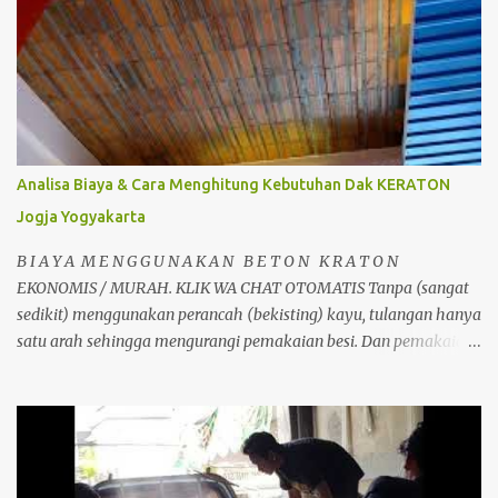
Analisa Biaya & Cara Menghitung Kebutuhan Dak KERATON
Jogja Yogyakarta
B I A Y A M E N G G U N A K A N B E T O N K R A T O N
EKONOMIS / MURAH. KLIK WA CHAT OTOMATIS Tanpa (sangat
sedikit) menggunakan perancah (bekisting) kayu, tulangan hanya
satu arah sehingga mengurangi pemakaian besi. Dan pemakaian
beton sangat sedikit sehingga menghemat material. Dapat
berfungsi sebagai perancah tetap, dipasang tanpa perlu
pembongkaran. Jadi jelas dari segi perancah sangat ada
penghematan. dibandingkan dengan pembuatan plat lantai beton
konvensional biasa. Selain itu juga tidak memerlukan alat bantu