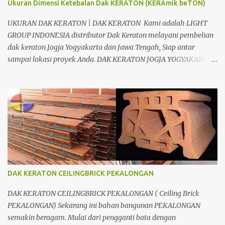
Ukuran Dimensi Ketebalan Dak KERATON (KERAmik beTON)
kesulitan Anda. Kami berpengalaman dalam bidang
pembangunan dan konstruksi. Banyak produk yang kami
UKURAN DAK KERATON | DAK KERATON Kami adalah LIGHT
tawarkan, dari bahan untuk Dak, interior, eksterior, maupun jasa
GROUP INDONESIA distributor Dak Keraton melayani pembelian
kontraktor, tentunya juga dengan kualitas yan...
dak keraton Jogja Yogyakarta dan Jawa Tengah, Siap antar
sampai lokasi proyek Anda. DAK KERATON JOGJA YOGYAKARTA
CV. Light Group Indonesia Divisi LIGHTGRID ; Distributor dan
Aplikator, Jual dan pasang Dak Keraton untuk Wilayah JogJakarta
Yogyakarta Solo Surakarta Semarang Brebes Tegal Pemalang
Batang Purwokerto Cilacap Wonosobo Wonogiri Purbalingga
Klaten Salatiga Ambarawa Temanggung Purworejo Banjarnegara
Purbalingga Rembang Grobogan Cepu Kudus Pati Jepara Kendal
dan Jawa Tengah; Telp/SMS/WA 081804135008 / 081325157177
Kelebihan Dak Lantai keraton : 1.Dak keraton Abadi yang dapat
menahan beban hingga 1000kg/m2;kekuatanya relative sama
DAK KERATON CEILINGBRICK PEKALONGAN
dengan pelat lantai konvensional. 2.Proses pengerjaanya lebih
cepat. 3.Lebih hemat karena penggematan tenaga kerja & waktu.
DAK KERATON CEILINGBRICK PEKALONGAN ( Ceiling Brick
4.Lebih efesien karena dapat di kerjakan Bersamaan den...
PEKALONGAN) Sekarang ini bahan bangunan PEKALONGAN
semakin beragam. Mulai dari pengganti bata dengan