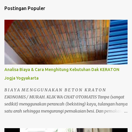
Postingan Populer
Analisa Biaya & Cara Menghitung Kebutuhan Dak KERATON
Jogja Yogyakarta
B I A Y A M E N G G U N A K A N B E T O N K R A T O N
EKONOMIS / MURAH. KLIK WA CHAT OTOMATIS Tanpa (sangat
sedikit) menggunakan perancah (bekisting) kayu, tulangan hanya
satu arah sehingga mengurangi pemakaian besi. Dan pemakaian
beton sangat sedikit sehingga menghemat material. Dapat
berfungsi sebagai perancah tetap, dipasang tanpa perlu