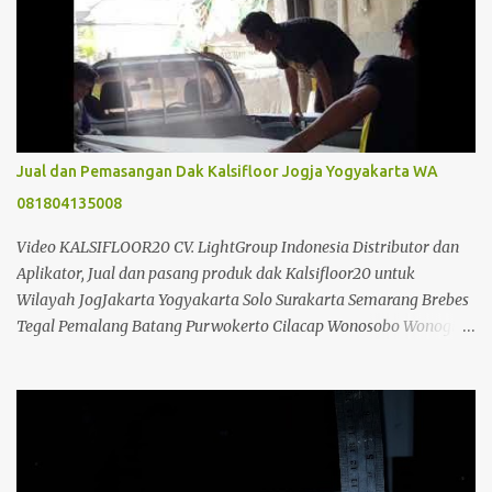
pembongkaran. Jadi jelas dari segi perancah sangat ada
penghematan. dibandingkan dengan pembuatan plat lantai beton
konvensional biasa. Selain itu juga tidak memerlukan alat bantu
seperti krane, sehingga dapat mengurangi biaya konstruksi.
Analisa Perbandingan Cor Beton Konfensional Dan Dak Beton
Kraton Analisa Harga Biaya Pekerjaan Beton Kraton/m2 & Cara
Menghitung Kebutuhan Dak KERATON : 1m2 DAK KRATON
Jual dan Pemasangan Dak Kalsifloor Jogja Yogyakarta WA
AREA JOGJA & JAWA TENGAH Bahan Volume Satuan Harga
081804135008
Satuan Jumlah Kraton T= 10 Cm 20 m2 10 ,000.00
200,000.00 Besi ...
Video KALSIFLOOR20 CV. LightGroup Indonesia Distributor dan
Aplikator, Jual dan pasang produk dak Kalsifloor20 untuk
Wilayah JogJakarta Yogyakarta Solo Surakarta Semarang Brebes
Tegal Pemalang Batang Purwokerto Cilacap Wonosobo Wonogiri
Purbalingga Klaten Salatiga Ambarawa Temanggung Purworejo
Banjarnegara Purbalingga Rembang Grobogan Cepu Kudus Pati
Jepara Kendal dan Jawa Tengah; Telp/SMS/WA 088802725212 /
081804135008 / 081325157177 PIN BB 53897EDC CV. Light Group
Indonesia adalah salah satu perusahaan yang bergerak dibidang
Distributor, Suplier, Aplikator dan Kontraktor bahan bangunan di