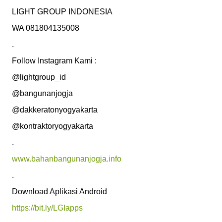
LIGHT GROUP INDONESIA

WA 081804135008

.

Follow Instagram Kami :

@lightgroup_id

@bangunanjogja 

@dakkeratonyogyakarta

@kontraktoryogyakarta 

www.bahanbangunanjogja.info
.

https://bit.ly/LGIapps