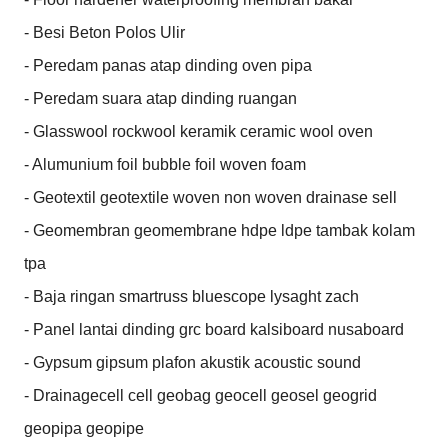
- Besi Beton Polos Ulir

- Peredam panas atap dinding oven pipa

- Peredam suara atap dinding ruangan

- Glasswool rockwool keramik ceramic wool oven

- Alumunium foil bubble foil woven foam

- Geotextil geotextile woven non woven drainase sell

- Geomembran geomembrane hdpe ldpe tambak kolam 
tpa

- Baja ringan smartruss bluescope lysaght zach

- Panel lantai dinding grc board kalsiboard nusaboard

- Gypsum gipsum plafon akustik acoustic sound

- Drainagecell cell geobag geocell geosel geogrid 
geopipa geopipe
