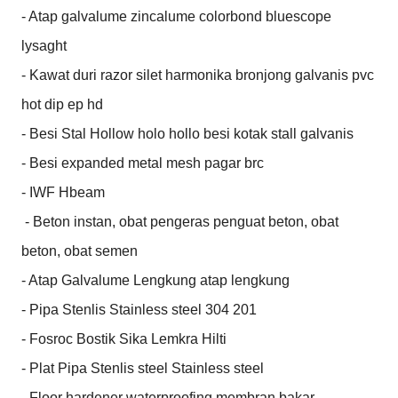
- Atap galvalume zincalume colorbond bluescope 
lysaght

- Kawat duri razor silet harmonika bronjong galvanis pvc 
hot dip ep hd

- Besi Stal Hollow holo hollo besi kotak stall galvanis

- Besi expanded metal mesh pagar brc

- IWF Hbeam

 - Beton instan, obat pengeras penguat beton, obat 
beton, obat semen

- Atap Galvalume Lengkung atap lengkung

- Pipa Stenlis Stainless steel 304 201

- Fosroc Bostik Sika Lemkra Hilti

- Plat Pipa Stenlis steel Stainless steel

- Floor hardener waterproofing membran bakar
