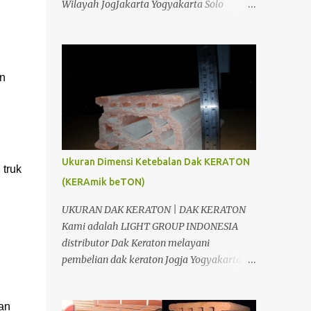
Wilayah JogJakarta Yogyakarta Solo
KERATON : 1m2 DAK KRATON AREA JOGJA
Surakarta Semarang Brebes Tegal
& JAWA TENGAH Bahan Volume Satuan
Pemalang Batang Purwokerto Cilacap
Harga Satuan Jumlah Kraton T= 10 Cm 20
Wonosobo Wonogiri Purbalingga Klaten
m2 10 ,000.00 200,000.00 Besi ...
Salatiga Ambarawa Temanggung
n 
Purworejo Banjarnegara Purbalingga
Rembang Grobogan Cepu Kudus Pati Jepara
Kendal dan Jawa Tengah; Telp/SMS/WA
088802725212 / 081804135008 /
081325157177 PIN BB 53897EDC CV. Light
Ukuran Dimensi Ketebalan Dak KERATON
truk 
Group Indonesia adalah salah satu
(KERAmik beTON)
perusahaan yang bergerak dibidang
Distributor, Suplier, Aplikator dan
UKURAN DAK KERATON | DAK KERATON
Kontraktor bahan bangunan di Jogja
Kami adalah LIGHT GROUP INDONESIA
Yogyakarta. Dimana tujuan kami adalah
distributor Dak Keraton melayani
berusaha memberikan kemudahan Anda
pembelian dak keraton Jogja Yogyakarta
dalam membangun bangunan. Kami CV.
dan Jawa Tengah, Siap antar sampai lokasi
Light Group Indonesia, akan berusaha
proyek Anda. DAK KERATON JOGJA
menjawab kesulitan Anda. Kami
n 
YOGYAKARTA CV. Light Group Indonesia