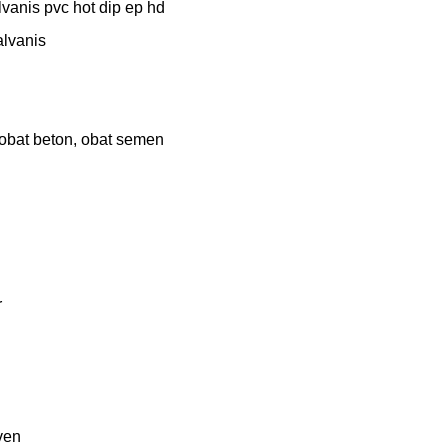
vanis pvc hot dip ep hd

lvanis



en
