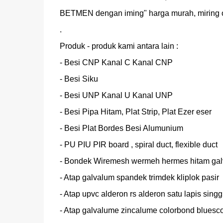
BETMEN dengan iming" harga murah, miring o
.

Produk - produk kami antara lain :

- Besi CNP Kanal C Kanal CNP

- Besi Siku

- Besi UNP Kanal U Kanal UNP

- Besi Pipa Hitam, Plat Strip, Plat Ezer eser

- Besi Plat Bordes Besi Alumunium

- PU PIU PIR board , spiral duct, flexible duct

- Bondek Wiremesh wermeh hermes hitam galv
- Atap galvalum spandek trimdek kliplok pasir

- Atap upvc alderon rs alderon satu lapis singg
- Atap galvalume zincalume colorbond bluesco