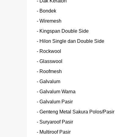
- Dak Keraton

- Bondek

- Wiremesh

- Kingspan Double Side

- Hilon Single dan Double Side

- Rockwool

- Glasswool

- Roofmesh

- Galvalum

- Galvalum Warna

- Galvalum Pasir

- Genteng Metal Sakura Polos/Pasir

- Suryaroof Pasir

- Multiroof Pasir
