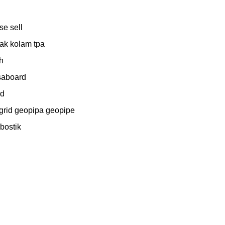
e sell

k kolam tpa



saboard

d

grid geopipa geopipe

ostik
