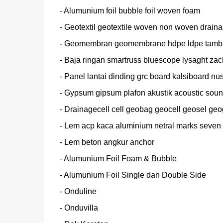
- Alumunium foil bubble foil woven foam

- Geotextil geotextile woven non woven drainas
- Geomembran geomembrane hdpe ldpe tamba
- Baja ringan smartruss bluescope lysaght zach
- Panel lantai dinding grc board kalsiboard nu
- Gypsum gipsum plafon akustik acoustic soun
- Drainagecell cell geobag geocell geosel geo
- Lem acp kaca aluminium netral marks seven b
- Lem beton angkur anchor

- Alumunium Foil Foam & Bubble

- Alumunium Foil Single dan Double Side

- Onduline

- Onduvilla
