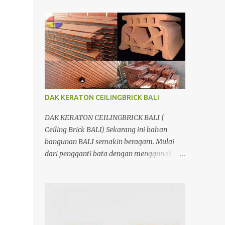
menggunakan penutup yang berbahan
ringan/panel serta untuk atap yang tidak
lagi menggunakan kayu sebagai kuda -
kuda melainkan menggunakan metal.
DAK KERATON CEILINGBRICK BALI
DAK KERATON CEILINGBRICK BALI (
Ceiling Brick BALI) Sekarang ini bahan
bangunan BALI semakin beragam. Mulai
dari pengganti bata dengan menggunakan
hebel atau plat lantai diganti menggunakan
penutup yang berbahan ringan/panel serta
untuk atap yang tidak lagi menggunakan
kayu sebagai kuda - kuda melainkan
menggunakan metal.