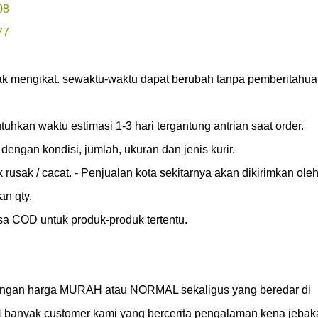
08
77
idak mengikat. sewaktu-waktu dapat berubah tanpa pemberitahua
hkan waktu estimasi 1-3 hari tergantung antrian saat order.

engan kondisi, jumlah, ukuran dan jenis kurir.

uk rusak / cacat. - Penjualan kota sekitarnya akan dikirimkan oleh 
n qty.

a COD untuk produk-produk tertentu.

gan harga MURAH atau NORMAL sekaligus yang beredar di 
nyak customer kami yang bercerita pengalaman kena jebaka