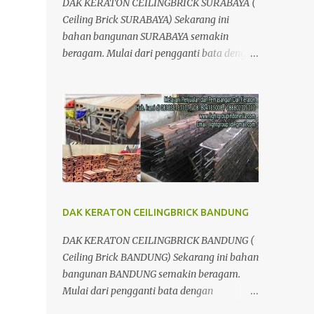
DAK KERATON CEILINGBRICK SURABAYA (
Ceiling Brick SURABAYA) Sekarang ini
bahan bangunan SURABAYA semakin
beragam. Mulai dari pengganti bata dengan
menggunakan hebel atau plat lantai diganti
menggunakan penutup yang berbahan
ringan/panel serta untuk atap yang tidak
lagi menggunakan kayu sebagai kuda -
kuda melainkan menggunakan metal.
DAK KERATON CEILINGBRICK BANDUNG
DAK KERATON CEILINGBRICK BANDUNG (
Ceiling Brick BANDUNG) Sekarang ini bahan
bangunan BANDUNG semakin beragam.
Mulai dari pengganti bata dengan
menggunakan hebel atau plat lantai diganti