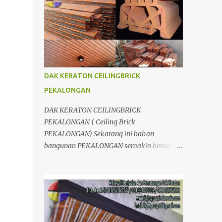
berpengalaman dalam bidang
Divisi LIGHTGRID ; Distributor dan
pembangunan dan konstruksi. Banyak
Aplikator, Jual dan pasang Dak Keraton
produk yang kami tawarkan, dari bahan
untuk Wilayah JogJakarta Yogyakarta Solo
untuk Dak, interior, eksterior, maupun jasa
Surakarta Semarang Brebes Tegal
kontraktor, tentunya juga dengan kualitas
Pemalang Batang Purwokerto Cilacap
yan...
Wonosobo Wonogiri Purbalingga Klaten
DAK KERATON CEILINGBRICK
Salatiga Ambarawa Temanggung
PEKALONGAN
Purworejo Banjarnegara Purbalingga
Rembang Grobogan Cepu Kudus Pati Jepara
DAK KERATON CEILINGBRICK
Kendal dan Jawa Tengah; Telp/SMS/WA
PEKALONGAN ( Ceiling Brick
081804135008 / 081325157177 Kelebihan
PEKALONGAN) Sekarang ini bahan
Dak Lantai keraton : 1.Dak keraton Abadi
bangunan PEKALONGAN semakin beragam.
yang dapat menahan beban hingga
Mulai dari pengganti bata dengan
1000kg/m2;kekuatanya relative sama
menggunakan hebel atau plat lantai diganti
dengan pelat lantai konvensional. 2.Proses
menggunakan penutup yang berbahan
pengerjaanya lebih cepat. 3.Lebih hemat
ringan/panel serta untuk atap yang tidak
karena penggematan tenaga kerja & waktu.
lagi menggunakan kayu sebagai kuda -
4.Lebih efesien karena dapat di kerjakan
kuda melainkan menggunakan metal.