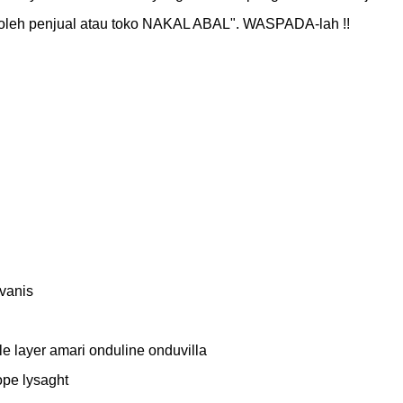
leh penjual atau toko NAKAL ABAL". WASPADA-lah !!

anis

le layer amari onduline onduvilla

pe lysaght
