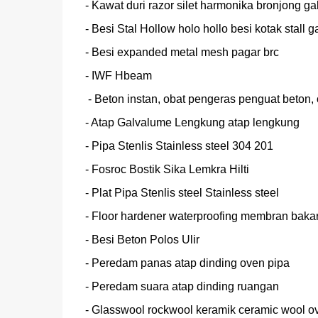
- Kawat duri razor silet harmonika bronjong gal
- Besi Stal Hollow holo hollo besi kotak stall ga
- Besi expanded metal mesh pagar brc

- IWF Hbeam

 - Beton instan, obat pengeras penguat beton, obat beton, obat semen

- Atap Galvalume Lengkung atap lengkung

- Pipa Stenlis Stainless steel 304 201

- Fosroc Bostik Sika Lemkra Hilti

- Plat Pipa Stenlis steel Stainless steel

- Floor hardener waterproofing membran bakar
- Besi Beton Polos Ulir

- Peredam panas atap dinding oven pipa

- Peredam suara atap dinding ruangan

- Glasswool rockwool keramik ceramic wool ov