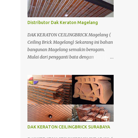
Bersamaan den...
Distributor Dak Keraton Magelang
DAK KERATON CEILINGBRICK Magelang (
Ceiling Brick Magelang) Sekarang ini bahan
bangunan Magelang semakin beragam.
Mulai dari pengganti bata dengan
menggunakan hebel atau plat lantai diganti
menggunakan penutup yang berbahan
ringan/panel serta untuk atap yang tidak
lagi menggunakan kayu sebagai kuda -
kuda melainkan menggunakan metal.
DAK KERATON CEILINGBRICK SURABAYA