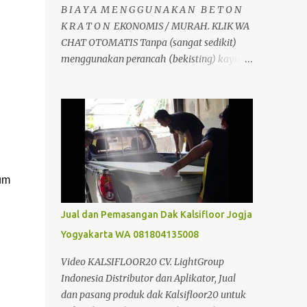
B I A Y A M E N G G U N A K A N B E T O N
K R A T O N EKONOMIS / MURAH. KLIK WA
CHAT OTOMATIS Tanpa (sangat sedikit)
menggunakan perancah (bekisting) kayu,
tulangan hanya satu arah sehingga
mengurangi pemakaian besi. Dan
pemakaian beton sangat sedikit sehingga
menghemat material. Dapat berfungsi
sebagai perancah tetap, dipasang tanpa
perlu pembongkaran. Jadi jelas dari segi
perancah sangat ada penghematan.
m 
dibandingkan dengan pembuatan plat
lantai beton konvensional biasa. Selain itu
Jual dan Pemasangan Dak Kalsifloor Jogja
juga tidak memerlukan alat bantu seperti
Yogyakarta WA 081804135008
krane, sehingga dapat mengurangi biaya
konstruksi. Analisa Perbandingan Cor Beton
Video KALSIFLOOR20 CV. LightGroup
Konfensional Dan Dak Beton Kraton Analisa
Indonesia Distributor dan Aplikator, Jual
Harga Biaya Pekerjaan Beton Kraton/m2 &
dan pasang produk dak Kalsifloor20 untuk
Cara Menghitung Kebutuhan Dak