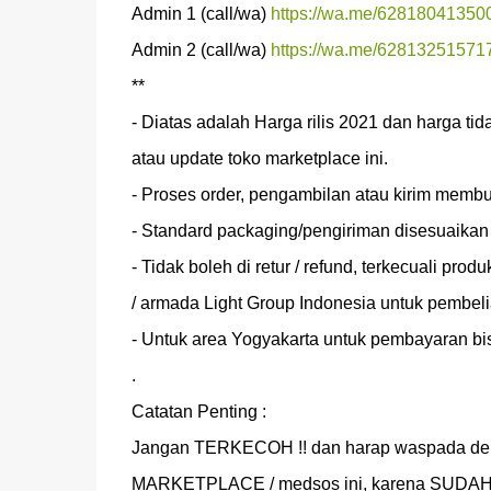
Admin 1 (call/wa) 
https://wa.me/62818041350
Admin 2 (call/wa) 
https://wa.me/62813251571
**

- Diatas adalah Harga rilis 2021 dan harga t
atau update toko marketplace ini.

- Proses order, pengambilan atau kirim membutu
- Standard packaging/pengiriman disesuaikan d
- Tidak boleh di retur / refund, terkecuali prod
/ armada Light Group Indonesia untuk pembelia
- Untuk area Yogyakarta untuk pembayaran bis
.

Catatan Penting :

Jangan TERKECOH !! dan harap waspada den
MARKETPLACE / medsos ini, karena SUDAH ba