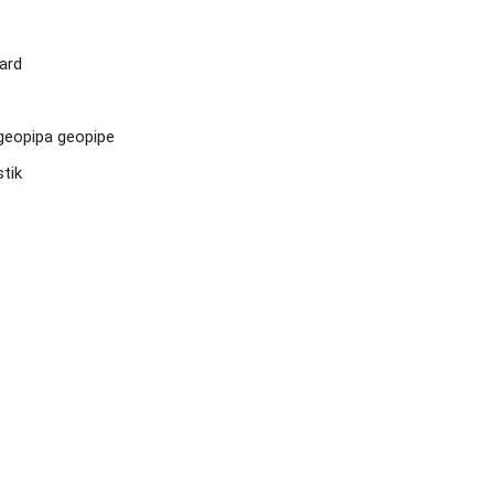
ard

geopipa geopipe

ik
