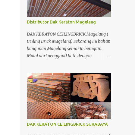
Bersamaan den...
Distributor Dak Keraton Magelang
DAK KERATON CEILINGBRICK Magelang (
Ceiling Brick Magelang) Sekarang ini bahan
bangunan Magelang semakin beragam.
Mulai dari pengganti bata dengan
menggunakan hebel atau plat lantai diganti
menggunakan penutup yang berbahan
ringan/panel serta untuk atap yang tidak
lagi menggunakan kayu sebagai kuda -
kuda melainkan menggunakan metal.
DAK KERATON CEILINGBRICK SURABAYA