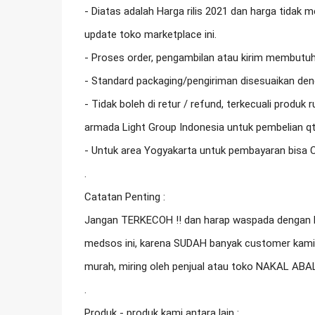
- Diatas adalah Harga rilis 2021 dan harga tidak
update toko marketplace ini.

- Proses order, pengambilan atau kirim membutuhk
- Standard packaging/pengiriman disesuaikan dengan
- Tidak boleh di retur / refund, terkecuali produk r
armada Light Group Indonesia untuk pembelian qty
- Untuk area Yogyakarta untuk pembayaran bisa C
.

Catatan Penting :

Jangan TERKECOH !! dan harap waspada dengan 
medsos ini, karena SUDAH banyak customer kami 
murah, miring oleh penjual atau toko NAKAL ABAL
.

Produk - produk kami antara lain :
