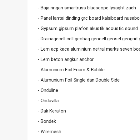
- Baja ringan smartruss bluescope lysaght zach

- Panel lantai dinding grc board kalsiboard nusabo
- Gypsum gipsum plafon akustik acoustic sound

- Drainagecell cell geobag geocell geosel geogrid 
- Lem acp kaca aluminium netral marks seven bost
- Lem beton angkur anchor

- Alumunium Foil Foam & Bubble

- Alumunium Foil Single dan Double Side

- Onduline

- Onduvilla

- Dak Keraton

- Bondek

- Wiremesh
