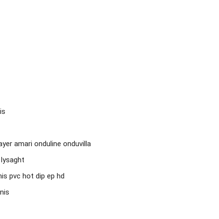
s

ayer amari onduline onduvilla

lysaght

is pvc hot dip ep hd

is
