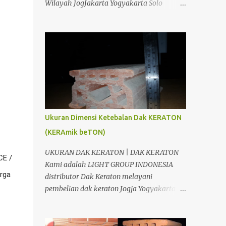
Wilayah JogJakarta Yogyakarta Solo
KERATON : 1m2 DAK KRATON AREA JOGJA
Surakarta Semarang Brebes Tegal
& JAWA TENGAH Bahan Volume Satuan
Pemalang Batang Purwokerto Cilacap
Harga Satuan Jumlah Kraton T= 10 Cm 20
Wonosobo Wonogiri Purbalingga Klaten
m2 10 ,000.00 200,000.00 Besi ...
Salatiga Ambarawa Temanggung
Purworejo Banjarnegara Purbalingga
Rembang Grobogan Cepu Kudus Pati Jepara
Kendal dan Jawa Tengah; Telp/SMS/WA
088802725212 / 081804135008 /
081325157177 PIN BB 53897EDC CV. Light
Ukuran Dimensi Ketebalan Dak KERATON
Group Indonesia adalah salah satu
(KERAmik beTON)
perusahaan yang bergerak dibidang
Distributor, Suplier, Aplikator dan
UKURAN DAK KERATON | DAK KERATON
E / 
Kontraktor bahan bangunan di Jogja
Kami adalah LIGHT GROUP INDONESIA
Yogyakarta. Dimana tujuan kami adalah
ga 
distributor Dak Keraton melayani
berusaha memberikan kemudahan Anda
pembelian dak keraton Jogja Yogyakarta
dalam membangun bangunan. Kami CV.
dan Jawa Tengah, Siap antar sampai lokasi
Light Group Indonesia, akan berusaha
proyek Anda. DAK KERATON JOGJA
menjawab kesulitan Anda. Kami
YOGYAKARTA CV. Light Group Indonesia