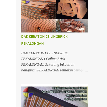
berpengalaman dalam bidang
Divisi LIGHTGRID ; Distributor dan
pembangunan dan konstruksi. Banyak
Aplikator, Jual dan pasang Dak Keraton
produk yang kami tawarkan, dari bahan
untuk Wilayah JogJakarta Yogyakarta Solo
untuk Dak, interior, eksterior, maupun jasa
Surakarta Semarang Brebes Tegal
kontraktor, tentunya juga dengan kualitas
Pemalang Batang Purwokerto Cilacap
yan...
Wonosobo Wonogiri Purbalingga Klaten
DAK KERATON CEILINGBRICK
Salatiga Ambarawa Temanggung
PEKALONGAN
Purworejo Banjarnegara Purbalingga
Rembang Grobogan Cepu Kudus Pati Jepara
DAK KERATON CEILINGBRICK
Kendal dan Jawa Tengah; Telp/SMS/WA
PEKALONGAN ( Ceiling Brick
081804135008 / 081325157177 Kelebihan
PEKALONGAN) Sekarang ini bahan
Dak Lantai keraton : 1.Dak keraton Abadi
bangunan PEKALONGAN semakin beragam.
yang dapat menahan beban hingga
Mulai dari pengganti bata dengan
1000kg/m2;kekuatanya relative sama
menggunakan hebel atau plat lantai diganti
dengan pelat lantai konvensional. 2.Proses
menggunakan penutup yang berbahan
pengerjaanya lebih cepat. 3.Lebih hemat
ringan/panel serta untuk atap yang tidak
karena penggematan tenaga kerja & waktu.
lagi menggunakan kayu sebagai kuda -
4.Lebih efesien karena dapat di kerjakan
kuda melainkan menggunakan metal.