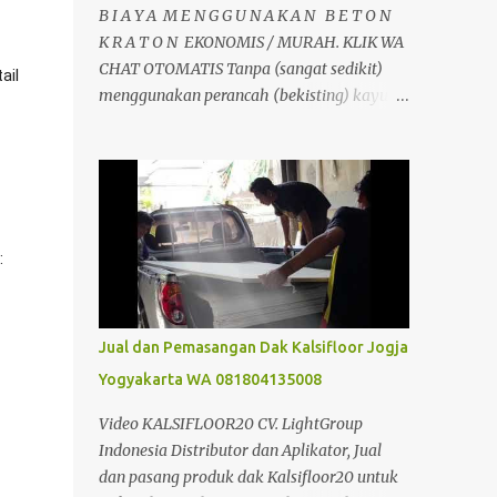
B I A Y A M E N G G U N A K A N B E T O N
K R A T O N EKONOMIS / MURAH. KLIK WA
CHAT OTOMATIS Tanpa (sangat sedikit)
il 
menggunakan perancah (bekisting) kayu,
tulangan hanya satu arah sehingga
mengurangi pemakaian besi. Dan
pemakaian beton sangat sedikit sehingga
menghemat material. Dapat berfungsi
sebagai perancah tetap, dipasang tanpa
perlu pembongkaran. Jadi jelas dari segi
perancah sangat ada penghematan.
dibandingkan dengan pembuatan plat
lantai beton konvensional biasa. Selain itu
Jual dan Pemasangan Dak Kalsifloor Jogja
juga tidak memerlukan alat bantu seperti
Yogyakarta WA 081804135008
krane, sehingga dapat mengurangi biaya
konstruksi. Analisa Perbandingan Cor Beton
Video KALSIFLOOR20 CV. LightGroup
Konfensional Dan Dak Beton Kraton Analisa
Indonesia Distributor dan Aplikator, Jual
Harga Biaya Pekerjaan Beton Kraton/m2 &
dan pasang produk dak Kalsifloor20 untuk
Cara Menghitung Kebutuhan Dak