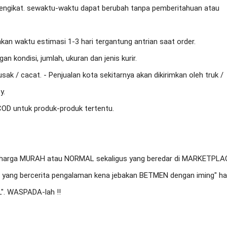
 mengikat. sewaktu-waktu dapat berubah tanpa pemberitahuan atau 
an waktu estimasi 1-3 hari tergantung antrian saat order.

 kondisi, jumlah, ukuran dan jenis kurir.

usak / cacat. - Penjualan kota sekitarnya akan dikirimkan oleh truk / 
.

OD untuk produk-produk tertentu.

harga MURAH atau NORMAL sekaligus yang beredar di MARKETPLAC
yang bercerita pengalaman kena jebakan BETMEN dengan iming" har
". WASPADA-lah !!
