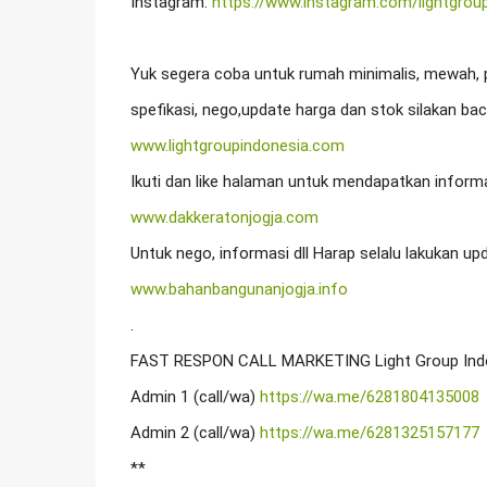
Instagram: 
https://www.instagram.com/lightgrou
Yuk segera coba untuk rumah minimalis, mewah, pr
www.lightgroupindonesia.com
www.dakkeratonjogja.com
www.bahanbangunanjogja.info
.

FAST RESPON CALL MARKETING Light Group Indonesi
Admin 1 (call/wa) 
https://wa.me/6281804135008
Admin 2 (call/wa) 
https://wa.me/6281325157177
**
