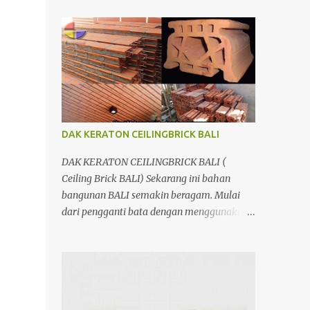
menggunakan penutup yang berbahan
ringan/panel serta untuk atap yang tidak
lagi menggunakan kayu sebagai kuda -
kuda melainkan menggunakan metal.
DAK KERATON CEILINGBRICK BALI
DAK KERATON CEILINGBRICK BALI (
Ceiling Brick BALI) Sekarang ini bahan
bangunan BALI semakin beragam. Mulai
dari pengganti bata dengan menggunakan
hebel atau plat lantai diganti menggunakan
penutup yang berbahan ringan/panel serta
untuk atap yang tidak lagi menggunakan
kayu sebagai kuda - kuda melainkan
menggunakan metal.