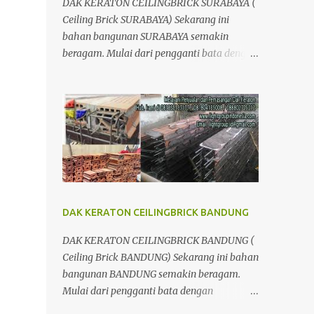
DAK KERATON CEILINGBRICK SURABAYA (
Ceiling Brick SURABAYA) Sekarang ini
bahan bangunan SURABAYA semakin
beragam. Mulai dari pengganti bata dengan
menggunakan hebel atau plat lantai diganti
menggunakan penutup yang berbahan
ringan/panel serta untuk atap yang tidak
lagi menggunakan kayu sebagai kuda -
kuda melainkan menggunakan metal.
DAK KERATON CEILINGBRICK BANDUNG
DAK KERATON CEILINGBRICK BANDUNG (
Ceiling Brick BANDUNG) Sekarang ini bahan
bangunan BANDUNG semakin beragam.
Mulai dari pengganti bata dengan
menggunakan hebel atau plat lantai diganti