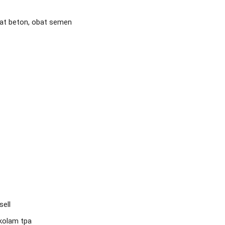
ell

olam tpa
