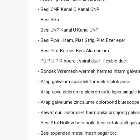
- Besi CNP Kanal C Kanal CNP

- Besi Siku

- Besi UNP Kanal U Kanal UNP

- Besi Pipa Hitam, Plat Strip, Plat Ezer eser

- Besi Plat Bordes Besi Alumunium

- PU PIU PIR board , spiral duct, flexible duct

- Bondek Wiremesh wermeh hermes hitam galvani
- Atap galvalum spandek trimdek kliplok pasir

- Atap upvc alderon rs alderon satu lapis singgle l
- Atap galvalume zincalume colorbond bluescope 
- Kawat duri razor silet harmonika bronjong galvan
- Besi Stal Hollow holo hollo besi kotak stall galvan
- Besi expanded metal mesh pagar brc
