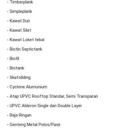
- Timberplank

- Simpleplank

- Kawat Duri

- Kawat Silet

- Kawat Loket tebal

- Biotin Septictank

- Biofil

- Biotank

- Skafollding

- Cyclone Alumunium

- Atap UPVC Rooftop Standar, Semi Transparan

- UPVC Alderon Single dan Double Layer

- Baja Ringan

- Genteng Metal Polos/Pasir
