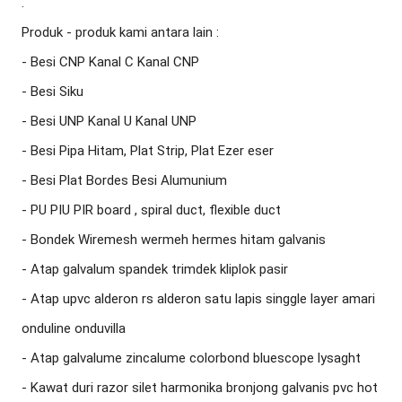
.

Produk - produk kami antara lain :

- Besi CNP Kanal C Kanal CNP

- Besi Siku

- Besi UNP Kanal U Kanal UNP

- Besi Pipa Hitam, Plat Strip, Plat Ezer eser

- Besi Plat Bordes Besi Alumunium

- PU PIU PIR board , spiral duct, flexible duct

- Bondek Wiremesh wermeh hermes hitam galvanis

- Atap galvalum spandek trimdek kliplok pasir

- Atap upvc alderon rs alderon satu lapis singgle layer amari 
onduline onduvilla

- Atap galvalume zincalume colorbond bluescope lysaght

- Kawat duri razor silet harmonika bronjong galvanis pvc hot 