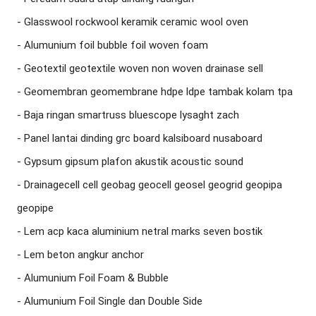
- Glasswool rockwool keramik ceramic wool oven

- Alumunium foil bubble foil woven foam

- Geotextil geotextile woven non woven drainase sell

- Geomembran geomembrane hdpe ldpe tambak kolam tpa

- Baja ringan smartruss bluescope lysaght zach

- Panel lantai dinding grc board kalsiboard nusaboard

- Gypsum gipsum plafon akustik acoustic sound

- Drainagecell cell geobag geocell geosel geogrid geopipa 
geopipe

- Lem acp kaca aluminium netral marks seven bostik

- Lem beton angkur anchor

- Alumunium Foil Foam & Bubble

- Alumunium Foil Single dan Double Side
