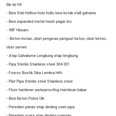
dip ep hd

- Besi Stal Hollow holo hollo besi kotak stall galvanis

- Besi expanded metal mesh pagar brc

- IWF Hbeam

 - Beton instan, obat pengeras penguat beton, obat beton, 
obat semen

- Atap Galvalume Lengkung atap lengkung

- Pipa Stenlis Stainless steel 304 201

- Fosroc Bostik Sika Lemkra Hilti

- Plat Pipa Stenlis steel Stainless steel

- Floor hardener waterproofing membran bakar

- Besi Beton Polos Ulir

- Peredam panas atap dinding oven pipa

- Peredam suara atap dinding ruangan
