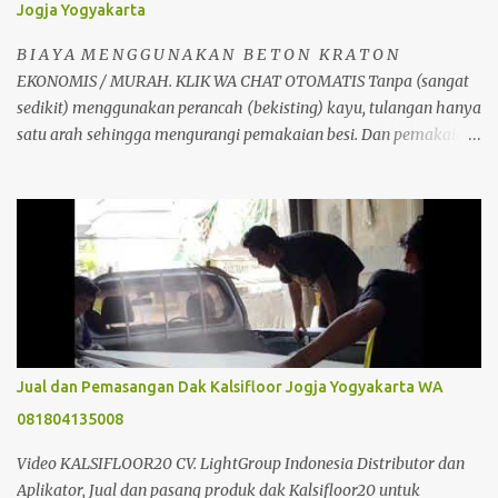
Jogja Yogyakarta
B I A Y A M E N G G U N A K A N B E T O N K R A T O N
EKONOMIS / MURAH. KLIK WA CHAT OTOMATIS Tanpa (sangat
sedikit) menggunakan perancah (bekisting) kayu, tulangan hanya
satu arah sehingga mengurangi pemakaian besi. Dan pemakaian
beton sangat sedikit sehingga menghemat material. Dapat
berfungsi sebagai perancah tetap, dipasang tanpa perlu
pembongkaran. Jadi jelas dari segi perancah sangat ada
penghematan. dibandingkan dengan pembuatan plat lantai beton
konvensional biasa. Selain itu juga tidak memerlukan alat bantu
seperti krane, sehingga dapat mengurangi biaya konstruksi.
Analisa Perbandingan Cor Beton Konfensional Dan Dak Beton
Kraton Analisa Harga Biaya Pekerjaan Beton Kraton/m2 & Cara
Menghitung Kebutuhan Dak KERATON : 1m2 DAK KRATON
Jual dan Pemasangan Dak Kalsifloor Jogja Yogyakarta WA
AREA JOGJA & JAWA TENGAH Bahan Volume Satuan Harga
081804135008
Satuan Jumlah Kraton T= 10 Cm 20 m2 10 ,000.00
200,000.00 Besi ...
Video KALSIFLOOR20 CV. LightGroup Indonesia Distributor dan
Aplikator, Jual dan pasang produk dak Kalsifloor20 untuk