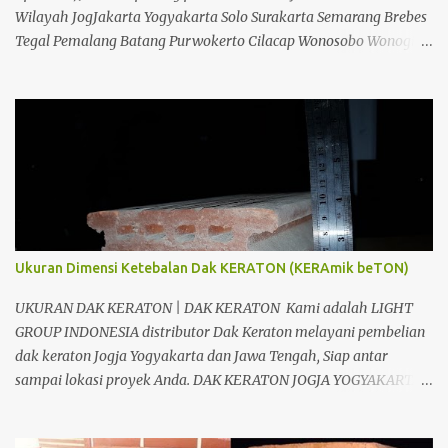
Wilayah JogJakarta Yogyakarta Solo Surakarta Semarang Brebes
Tegal Pemalang Batang Purwokerto Cilacap Wonosobo Wonogiri
Purbalingga Klaten Salatiga Ambarawa Temanggung Purworejo
Banjarnegara Purbalingga Rembang Grobogan Cepu Kudus Pati
Jepara Kendal dan Jawa Tengah; Telp/SMS/WA 088802725212 /
081804135008 / 081325157177 PIN BB 53897EDC CV. Light Group
Indonesia adalah salah satu perusahaan yang bergerak dibidang
Distributor, Suplier, Aplikator dan Kontraktor bahan bangunan di
Jogja Yogyakarta. Dimana tujuan kami adalah berusaha
memberikan kemudahan Anda dalam membangun bangunan.
Kami CV. Light Group Indonesia, akan berusaha menjawab
Ukuran Dimensi Ketebalan Dak KERATON (KERAmik beTON)
kesulitan Anda. Kami berpengalaman dalam bidang
pembangunan dan konstruksi. Banyak produk yang kami
UKURAN DAK KERATON | DAK KERATON Kami adalah LIGHT
tawarkan, dari bahan untuk Dak, interior, eksterior, maupun jasa
GROUP INDONESIA distributor Dak Keraton melayani pembelian
kontraktor, tentunya juga dengan kualitas yan...
dak keraton Jogja Yogyakarta dan Jawa Tengah, Siap antar
sampai lokasi proyek Anda. DAK KERATON JOGJA YOGYAKARTA
CV. Light Group Indonesia Divisi LIGHTGRID ; Distributor dan
Aplikator, Jual dan pasang Dak Keraton untuk Wilayah JogJakarta