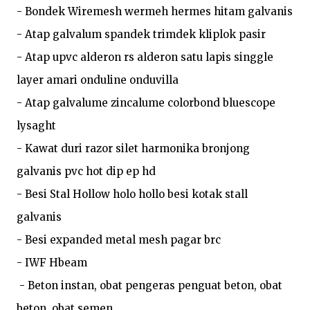
- Bondek Wiremesh wermeh hermes hitam galvanis

- Atap galvalum spandek trimdek kliplok pasir

- Atap upvc alderon rs alderon satu lapis singgle 
layer amari onduline onduvilla

- Atap galvalume zincalume colorbond bluescope 
lysaght

- Kawat duri razor silet harmonika bronjong 
galvanis pvc hot dip ep hd

- Besi Stal Hollow holo hollo besi kotak stall 
galvanis

- Besi expanded metal mesh pagar brc

- IWF Hbeam

 - Beton instan, obat pengeras penguat beton, obat 
beton, obat semen
