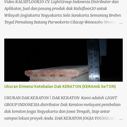
Video KALSIFLOOR20 CV. LightGroup Indonesia Distributor dan
Aplikator, Jual dan pasang produk dak Kalsifloor20 untuk
Wilayah JogJakarta Yogyakarta Solo Surakarta Semarang Brebes
Tegal Pemalang Batang Purwokerto Cilacap Wonosobo Wonogiri
Purbalingga Klaten Salatiga Ambarawa Temanggung Purworejo
Banjarnegara Purbalingga Rembang Grobogan Cepu Kudus Pati
Jepara Kendal dan Jawa Tengah; Telp/SMS/WA 088802725212 /
081804135008 / 081325157177 PIN BB 53897EDC CV. Light Group
Indonesia adalah salah satu perusahaan yang bergerak dibidang
Distributor, Suplier, Aplikator dan Kontraktor bahan bangunan di
Jogja Yogyakarta. Dimana tujuan kami adalah berusaha
memberikan kemudahan Anda dalam membangun bangunan.
Kami CV. Light Group Indonesia, akan berusaha menjawab
Ukuran Dimensi Ketebalan Dak KERATON (KERAmik beTON)
kesulitan Anda. Kami berpengalaman dalam bidang
pembangunan dan konstruksi. Banyak produk yang kami
UKURAN DAK KERATON | DAK KERATON Kami adalah LIGHT
tawarkan, dari bahan untuk Dak, interior, eksterior, maupun jasa
GROUP INDONESIA distributor Dak Keraton melayani pembelian
kontraktor, tentunya juga dengan kualitas yan...
dak keraton Jogja Yogyakarta dan Jawa Tengah, Siap antar
sampai lokasi proyek Anda. DAK KERATON JOGJA YOGYAKARTA
CV. Light Group Indonesia Divisi LIGHTGRID ; Distributor dan