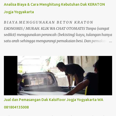
Analisa Biaya & Cara Menghitung Kebutuhan Dak KERATON
Jogja Yogyakarta
B I A Y A M E N G G U N A K A N B E T O N K R A T O N
EKONOMIS / MURAH. KLIK WA CHAT OTOMATIS Tanpa (sangat
sedikit) menggunakan perancah (bekisting) kayu, tulangan hanya
satu arah sehingga mengurangi pemakaian besi. Dan pemakaian
beton sangat sedikit sehingga menghemat material. Dapat
berfungsi sebagai perancah tetap, dipasang tanpa perlu
pembongkaran. Jadi jelas dari segi perancah sangat ada
penghematan. dibandingkan dengan pembuatan plat lantai beton
konvensional biasa. Selain itu juga tidak memerlukan alat bantu
seperti krane, sehingga dapat mengurangi biaya konstruksi.
Analisa Perbandingan Cor Beton Konfensional Dan Dak Beton
Kraton Analisa Harga Biaya Pekerjaan Beton Kraton/m2 & Cara
Menghitung Kebutuhan Dak KERATON : 1m2 DAK KRATON
Jual dan Pemasangan Dak Kalsifloor Jogja Yogyakarta WA
AREA JOGJA & JAWA TENGAH Bahan Volume Satuan Harga
081804135008
Satuan Jumlah Kraton T= 10 Cm 20 m2 10 ,000.00
200,000.00 Besi ...