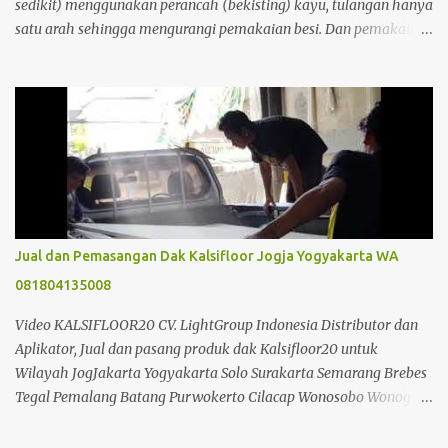
sedikit) menggunakan perancah (bekisting) kayu, tulangan hanya
satu arah sehingga mengurangi pemakaian besi. Dan pemakaian
beton sangat sedikit sehingga menghemat material. Dapat
berfungsi sebagai perancah tetap, dipasang tanpa perlu
pembongkaran. Jadi jelas dari segi perancah sangat ada
penghematan. dibandingkan dengan pembuatan plat lantai beton
konvensional biasa. Selain itu juga tidak memerlukan alat bantu
seperti krane, sehingga dapat mengurangi biaya konstruksi.
Analisa Perbandingan Cor Beton Konfensional Dan Dak Beton
Kraton Analisa Harga Biaya Pekerjaan Beton Kraton/m2 & Cara
Menghitung Kebutuhan Dak KERATON : 1m2 DAK KRATON
Jual dan Pemasangan Dak Kalsifloor Jogja Yogyakarta WA
AREA JOGJA & JAWA TENGAH Bahan Volume Satuan Harga
081804135008
Satuan Jumlah Kraton T= 10 Cm 20 m2 10 ,000.00
200,000.00 Besi ...
Video KALSIFLOOR20 CV. LightGroup Indonesia Distributor dan
Aplikator, Jual dan pasang produk dak Kalsifloor20 untuk
Wilayah JogJakarta Yogyakarta Solo Surakarta Semarang Brebes
Tegal Pemalang Batang Purwokerto Cilacap Wonosobo Wonogiri
Purbalingga Klaten Salatiga Ambarawa Temanggung Purworejo
Banjarnegara Purbalingga Rembang Grobogan Cepu Kudus Pati