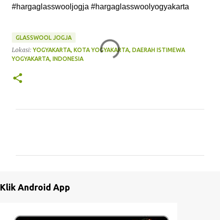
#hargaglasswooljogja #hargaglasswoolyogyakarta
GLASSWOOL JOGJA
Lokasi:
YOGYAKARTA, KOTA YOGYAKARTA, DAERAH ISTIMEWA
YOGYAKARTA, INDONESIA
K
o
m
e
n
Klik Android App
t
a