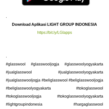
.
Download Aplikasi LIGHT GROUP INDONESIA
https://bit.ly/LGIapps
.
#glasswool #glasswooljogja #glasswoolyogyakarta
#jualglasswool #jualglasswoolyogyakarta
#jualglasswooljogja #beliglasswool #beliglasswooljogja
#beliglasswoolyogyakarta #tokoglasswool
#tokoglasswooljogja #tokoglasswoolyogyakarta
#lightgroupindonesia #hargaglasswool