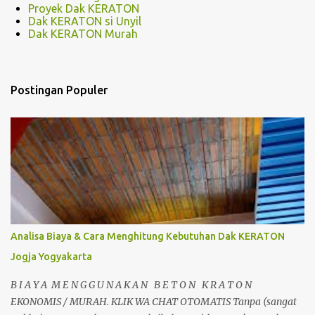
Proyek Dak KERATON
Dak KERATON si Unyil
Dak KERATON Murah
Postingan Populer
Analisa Biaya & Cara Menghitung Kebutuhan Dak KERATON
Jogja Yogyakarta
B I A Y A M E N G G U N A K A N B E T O N K R A T O N
EKONOMIS / MURAH. KLIK WA CHAT OTOMATIS Tanpa (sangat