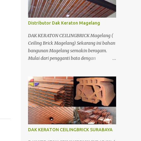
Bersamaan den...
Distributor Dak Keraton Magelang
DAK KERATON CEILINGBRICK Magelang (
Ceiling Brick Magelang) Sekarang ini bahan
bangunan Magelang semakin beragam.
Mulai dari pengganti bata dengan
menggunakan hebel atau plat lantai diganti
menggunakan penutup yang berbahan
ringan/panel serta untuk atap yang tidak
lagi menggunakan kayu sebagai kuda -
kuda melainkan menggunakan metal.
DAK KERATON CEILINGBRICK SURABAYA