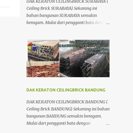
DAK KERATON CEILINGBRICK SURABAYA (
Ceiling Brick SURABAYA) Sekarang ini
bahan bangunan SURABAYA semakin
beragam. Mulai dari pengganti bata dengan
menggunakan hebel atau plat lantai diganti
menggunakan penutup yang berbahan
ringan/panel serta untuk atap yang tidak
lagi menggunakan kayu sebagai kuda -
kuda melainkan menggunakan metal.
DAK KERATON CEILINGBRICK BANDUNG
DAK KERATON CEILINGBRICK BANDUNG (
Ceiling Brick BANDUNG) Sekarang ini bahan
bangunan BANDUNG semakin beragam.
Mulai dari pengganti bata dengan
menggunakan hebel atau plat lantai diganti