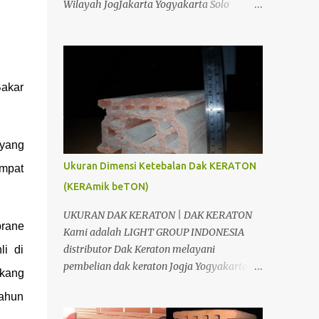
Wilayah JogJakarta Yogyakarta Solo
KERATON : 1m2 DAK KRATON AREA JOGJA
Surakarta Semarang Brebes Tegal
& JAWA TENGAH Bahan Volume Satuan
Pemalang Batang Purwokerto Cilacap
Harga Satuan Jumlah Kraton T= 10 Cm 20
Wonosobo Wonogiri Purbalingga Klaten
m2 10 ,000.00 200,000.00 Besi ...
Salatiga Ambarawa Temanggung
Bakar
Purworejo Banjarnegara Purbalingga
Rembang Grobogan Cepu Kudus Pati Jepara
Kendal dan Jawa Tengah; Telp/SMS/WA
088802725212 / 081804135008 /
 yang
081325157177 PIN BB 53897EDC CV. Light
Ukuran Dimensi Ketebalan Dak KERATON
empat
Group Indonesia adalah salah satu
(KERAmik beTON)
perusahaan yang bergerak dibidang
Distributor, Suplier, Aplikator dan
UKURAN DAK KERATON | DAK KERATON
rane
Kontraktor bahan bangunan di Jogja
Kami adalah LIGHT GROUP INDONESIA
Yogyakarta. Dimana tujuan kami adalah
distributor Dak Keraton melayani
li di
berusaha memberikan kemudahan Anda
pembelian dak keraton Jogja Yogyakarta
ukang
dalam membangun bangunan. Kami CV.
dan Jawa Tengah, Siap antar sampai lokasi
Light Group Indonesia, akan berusaha
tahun
proyek Anda. DAK KERATON JOGJA
menjawab kesulitan Anda. Kami
YOGYAKARTA CV. Light Group Indonesia