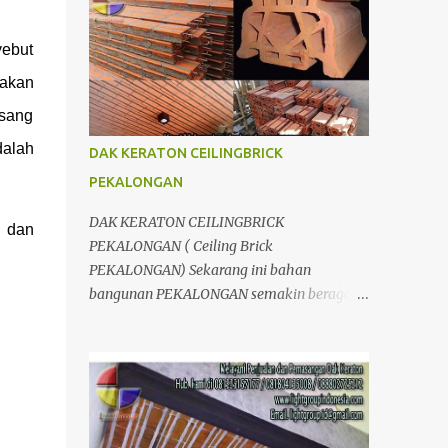
berpengalaman dalam bidang
Divisi LIGHTGRID ; Distributor dan
pembangunan dan konstruksi. Banyak
Aplikator, Jual dan pasang Dak Keraton
ebut
produk yang kami tawarkan, dari bahan
untuk Wilayah JogJakarta Yogyakarta Solo
akan
untuk Dak, interior, eksterior, maupun jasa
Surakarta Semarang Brebes Tegal
kontraktor, tentunya juga dengan kualitas
asang
Pemalang Batang Purwokerto Cilacap
yan...
Wonosobo Wonogiri Purbalingga Klaten
dalah
DAK KERATON CEILINGBRICK
Salatiga Ambarawa Temanggung
PEKALONGAN
Purworejo Banjarnegara Purbalingga
Rembang Grobogan Cepu Kudus Pati Jepara
DAK KERATON CEILINGBRICK
r dan
Kendal dan Jawa Tengah; Telp/SMS/WA
PEKALONGAN ( Ceiling Brick
081804135008 / 081325157177 Kelebihan
PEKALONGAN) Sekarang ini bahan
Dak Lantai keraton : 1.Dak keraton Abadi
bangunan PEKALONGAN semakin beragam.
yang dapat menahan beban hingga
Mulai dari pengganti bata dengan
1000kg/m2;kekuatanya relative sama
menggunakan hebel atau plat lantai diganti
dengan pelat lantai konvensional. 2.Proses
menggunakan penutup yang berbahan
pengerjaanya lebih cepat. 3.Lebih hemat
ringan/panel serta untuk atap yang tidak
karena penggematan tenaga kerja & waktu.
lagi menggunakan kayu sebagai kuda -
4.Lebih efesien karena dapat di kerjakan
kuda melainkan menggunakan metal.