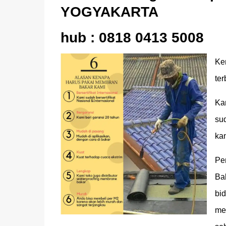
YOGYAKARTA
hub :
0818 0413 5008
Ke
ter
Ka
su
ka
Pe
Ba
bi
me