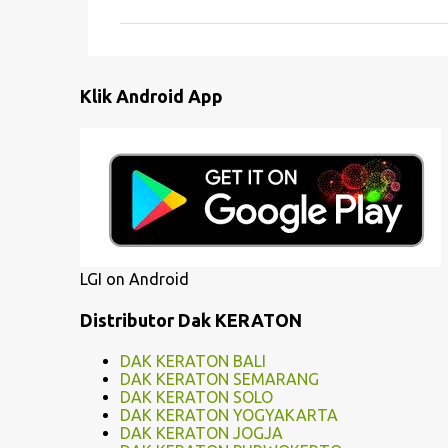
m
e
n
Klik Android App
t
a
r
LGI on Android
Distributor Dak KERATON
DAK KERATON BALI
DAK KERATON SEMARANG
DAK KERATON SOLO
DAK KERATON YOGYAKARTA
DAK KERATON JOGJA