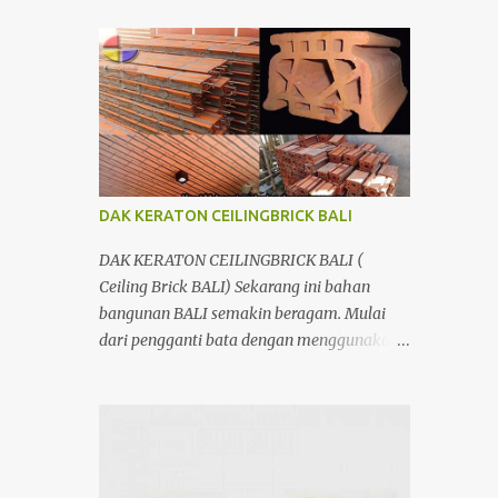
menggunakan penutup yang berbahan
ringan/panel serta untuk atap yang tidak
lagi menggunakan kayu sebagai kuda -
kuda melainkan menggunakan metal.
DAK KERATON CEILINGBRICK BALI
DAK KERATON CEILINGBRICK BALI (
Ceiling Brick BALI) Sekarang ini bahan
bangunan BALI semakin beragam. Mulai
dari pengganti bata dengan menggunakan
hebel atau plat lantai diganti menggunakan
penutup yang berbahan ringan/panel serta
untuk atap yang tidak lagi menggunakan
kayu sebagai kuda - kuda melainkan
menggunakan metal.